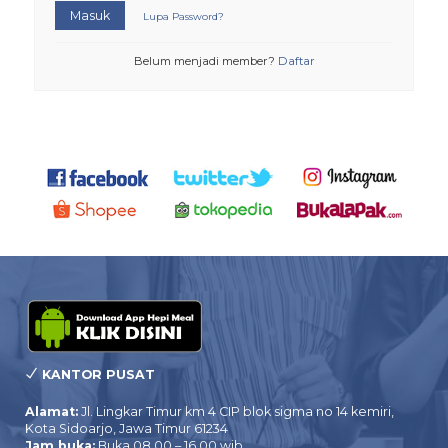
Masuk
Lupa Password?
Belum menjadi member?
Daftar
KANTOR PUSAT
Alamat:
Jl. Lingkar Timur km 4 CIP blok sigma no 14 kemiri,
Kota Sidoarjo, Jawa Timur 61234
Jam buka:
Buka 08.00 – 16.00 wib