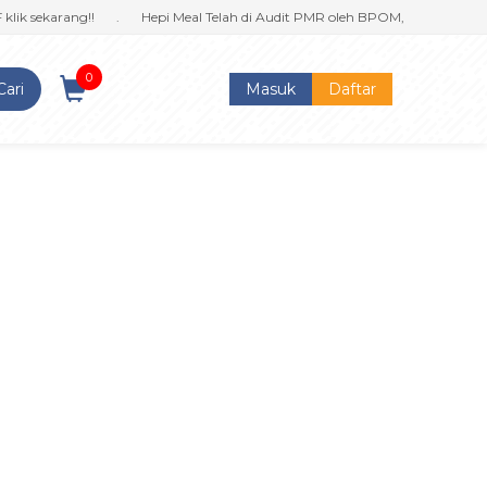
 sekarang!!
.
Hepi Meal Telah di Audit PMR oleh BPOM, jaminan kualitas
0
Cari
Masuk
Daftar