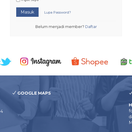
Masuk
Lupa Password?
Belum menjadi member?
Daftar
GOOGLE MAPS
H
f
14
d
M