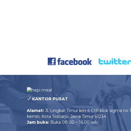
KANTOR PUSAT
Alamat:
Jl. Lingkar Timur km 4 CIP blok sigma no 
kemiri, Kota Sidoarjo, Jawa Timur 61234
Jam buka:
Buka 08.00 – 16.00 wib