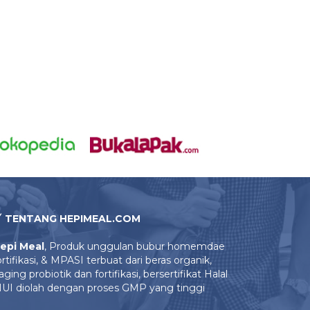
TENTANG HEPIMEAL.COM
epi Meal
, Produk unggulan bubur homemdae
ortifikasi, & MPASI terbuat dari beras organik,
aging probiotik dan fortifikasi, bersertifikat Halal
UI diolah dengan proses GMP yang tinggi