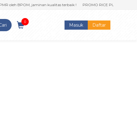
MR oleh BPOM, jaminan kualitas terbaik !
PROMO RICE PUFF klik sekarang
0
Cari
Masuk
Daftar