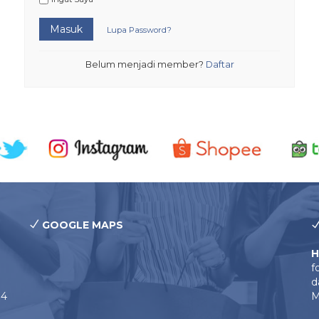
Masuk
Lupa Password?
Belum menjadi member?
Daftar
GOOGLE MAPS
H
f
d
14
M