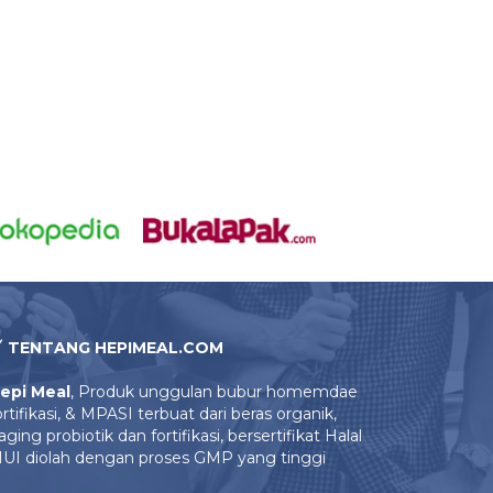
TENTANG HEPIMEAL.COM
epi Meal
, Produk unggulan bubur homemdae
ortifikasi, & MPASI terbuat dari beras organik,
aging probiotik dan fortifikasi, bersertifikat Halal
UI diolah dengan proses GMP yang tinggi