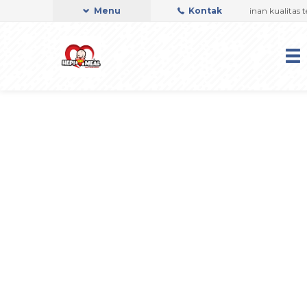
Hepi Meal Telah di Audit PMR oleh BPOM, jaminan kualitas terba
Menu
Kontak