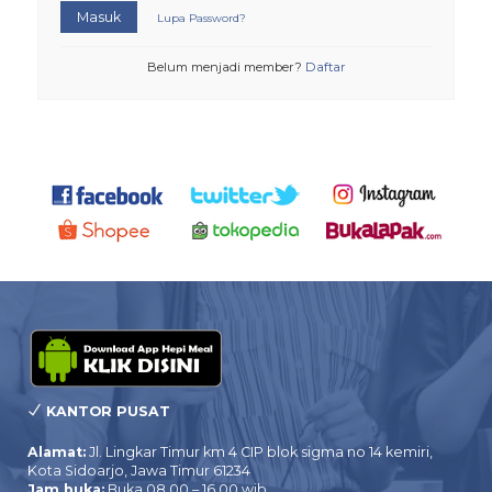
Masuk
Lupa Password?
Belum menjadi member?
Daftar
KANTOR PUSAT
Alamat:
Jl. Lingkar Timur km 4 CIP blok sigma no 14 kemiri,
Kota Sidoarjo, Jawa Timur 61234
Jam buka:
Buka 08.00 – 16.00 wib