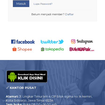
Masuk
Lupa Password?
Belum menjadi member?
Daftar
KANTOR PUSAT
Alamat:
Jl. Lingkar Timur km 4 CIP blok sigma no 14 kemiri,
Kota Sidoarjo, Jawa Timur 61234
Jam buka:
Buka 08.00 – 16.00 wib