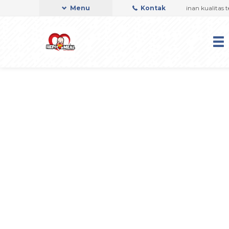
Hepi Meal Telah di Audit PMR oleh BPOM, jaminan kualitas terba
Menu
Kontak