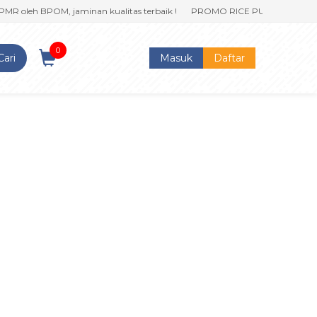
MR oleh BPOM, jaminan kualitas terbaik !
PROMO RICE PUFF klik sekarang
0
Cari
Masuk
Daftar