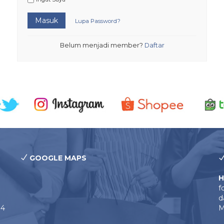
Masuk
Lupa Password?
Belum menjadi member?
Daftar
GOOGLE MAPS
H
f
d
14
M