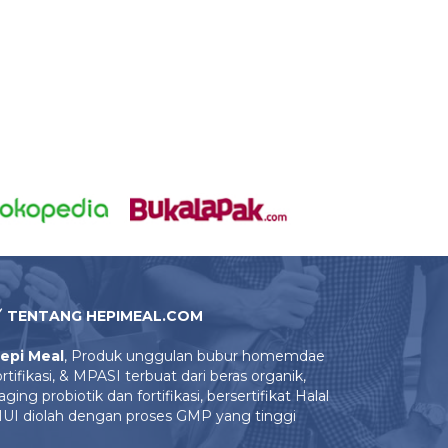
TENTANG HEPIMEAL.COM
epi Meal
, Produk unggulan bubur homemdae
ortifikasi, & MPASI terbuat dari beras organik,
aging probiotik dan fortifikasi, bersertifikat Halal
UI diolah dengan proses GMP yang tinggi