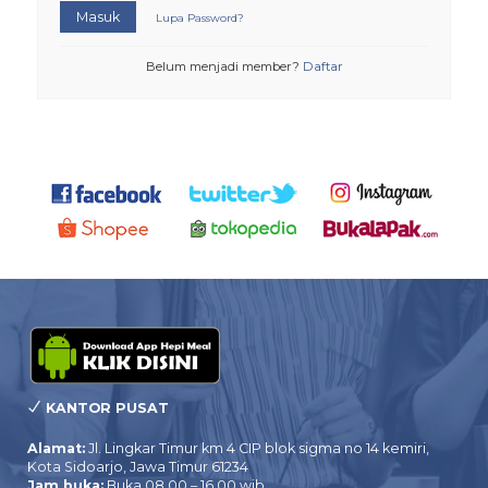
Masuk
Lupa Password?
Belum menjadi member?
Daftar
KANTOR PUSAT
Alamat:
Jl. Lingkar Timur km 4 CIP blok sigma no 14 kemiri,
Kota Sidoarjo, Jawa Timur 61234
Jam buka:
Buka 08.00 – 16.00 wib