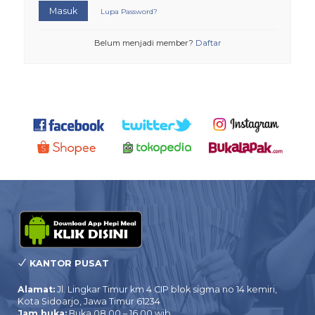
Masuk
Lupa Password?
Belum menjadi member?
Daftar
KANTOR PUSAT
Alamat:
Jl. Lingkar Timur km 4 CIP blok sigma no 14 kemiri,
Kota Sidoarjo, Jawa Timur 61234
Jam buka:
Buka 08.00 – 16.00 wib