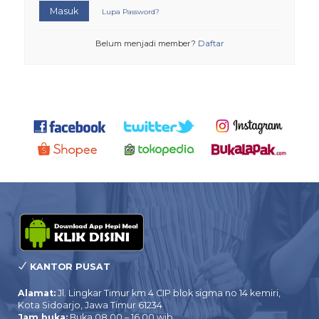
Masuk
Lupa Password?
Belum menjadi member?
Daftar
KANTOR PUSAT
Alamat:
Jl. Lingkar Timur km 4 CIP blok sigma no 14 kemiri,
Kota Sidoarjo, Jawa Timur 61234
Jam buka:
Buka 08.00 – 16.00 wib