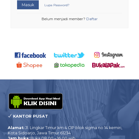
Masuk
Lupa Password?
Belum menjadi member?
Daftar
KANTOR PUSAT
Alamat:
Jl. Lingkar Timur km 4 CIP blok sigma no 14 kemiri,
Kota Sidoarjo, Jawa Timur 61234
Jam buka:
Buka 08.00 – 16.00 wib