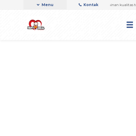
Hepi Meal Telah di Audit PMR oleh BPOM, jaminan kualitas terba
Menu
Kontak