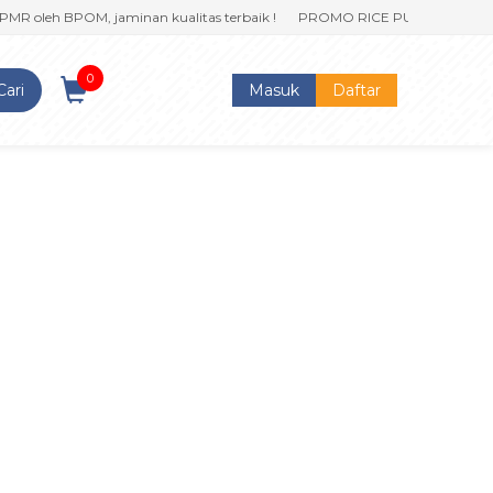
MR oleh BPOM, jaminan kualitas terbaik !
PROMO RICE PUFF klik sekarang
0
Cari
Masuk
Daftar