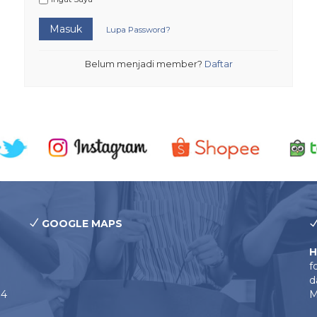
Masuk
Lupa Password?
Belum menjadi member?
Daftar
GOOGLE MAPS
H
f
d
14
M