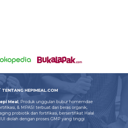
TENTANG HEPIMEAL.COM
epi Meal
, Produk unggulan bubur homemdae
ortifikasi, & MPASI terbuat dari beras organik,
aging probiotik dan fortifikasi, bersertifikat Halal
UI diolah dengan proses GMP yang tinggi