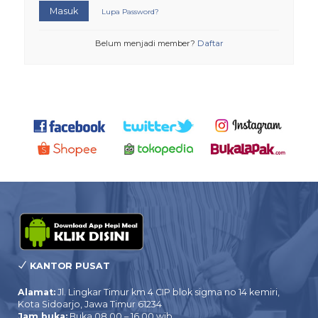
Masuk
Lupa Password?
Belum menjadi member?
Daftar
KANTOR PUSAT
Alamat:
Jl. Lingkar Timur km 4 CIP blok sigma no 14 kemiri,
Kota Sidoarjo, Jawa Timur 61234
Jam buka:
Buka 08.00 – 16.00 wib