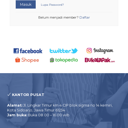
Masuk
Lupa Password?
Belum menjadi member?
Daftar
KANTOR PUSAT
Alamat:
Jl. Lingkar Timur km 4 CIP blok sigma no 14 kemiri,
Kota Sidoarjo, Jawa Timur 61234
Jam buka:
Buka 08.00 – 16.00 wib