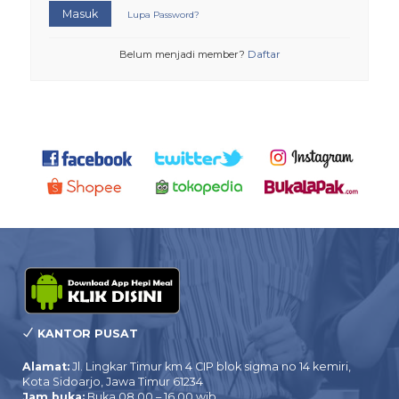
Masuk
Lupa Password?
Belum menjadi member?
Daftar
KANTOR PUSAT
Alamat:
Jl. Lingkar Timur km 4 CIP blok sigma no 14 kemiri,
Kota Sidoarjo, Jawa Timur 61234
Jam buka:
Buka 08.00 – 16.00 wib