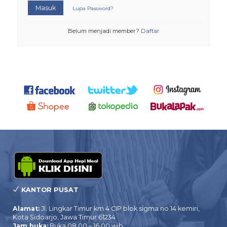
Masuk
Lupa Password?
Belum menjadi member?
Daftar
KANTOR PUSAT
Alamat:
Jl. Lingkar Timur km 4 CIP blok sigma no 14 kemiri,
Kota Sidoarjo, Jawa Timur 61234
Jam buka:
Buka 08.00 – 16.00 wib