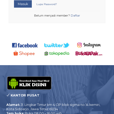
Masuk
Lupa Password?
Belum menjadi member?
Daftar
KANTOR PUSAT
Alamat:
Jl. Lingkar Timur km 4 CIP blok sigma no 14 kemiri,
Kota Sidoarjo, Jawa Timur 61234
Jam buka:
Buka 08.00 – 16.00 wib