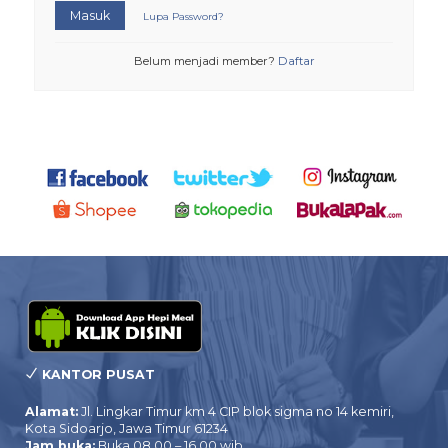
Masuk
Lupa Password?
Belum menjadi member?
Daftar
KANTOR PUSAT
Alamat:
Jl. Lingkar Timur km 4 CIP blok sigma no 14 kemiri,
Kota Sidoarjo, Jawa Timur 61234
Jam buka:
Buka 08.00 – 16.00 wib