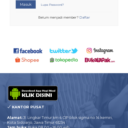
Masuk
Lupa Password?
Belum menjadi member?
Daftar
KANTOR PUSAT
Alamat:
Jl. Lingkar Timur km 4 CIP blok sigma no 14 kemiri,
Kota Sidoarjo, Jawa Timur 61234
Jam buka:
Buka 08.00 – 16.00 wib